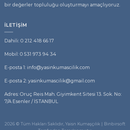
bir değerler topluluğu oluşturmayı amaçlıyoruz.
İLETIŞIM
Dahili: 0 212 418 66 17
Mobil: 0 531 973 94 34
E-posta 1: info@yasinkumascilik.com
E-posta 2: yasinkumascilik@gmail.com
Adres: Oruç Reis Mah. Giyimkent Sitesi 13. Sok. No:
7/A Esenler / İSTANBUL
2026 © Tüm Hakları Saklıdır, Yaisn Kumaşçılık |
Binbirsoft