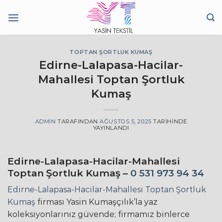
İçeriğe
atla
TOPTAN ŞORTLUK KUMAŞ
Edirne-Lalapasa-Hacilar-
Mahallesi Toptan Şortluk
Kumaş
ADMIN
TARAFINDAN
AĞUSTOS 5, 2025
TARIHINDE
YAYINLANDI
Edirne-Lalapasa-Hacilar-Mahallesi
Toptan Şortluk Kumaş –
0 531 973 94 34
Edirne-Lalapasa-Hacilar-Mahallesi Toptan Şortluk
Kumaş
firması Yasin Kumaşçılık’la yaz
koleksiyonlarınız güvende; firmamız binlerce