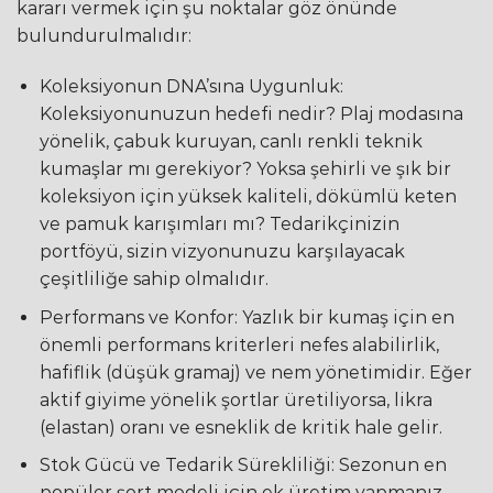
kararı vermek için şu noktalar göz önünde
bulundurulmalıdır:
Koleksiyonun DNA’sına Uygunluk:
Koleksiyonunuzun hedefi nedir? Plaj modasına
yönelik, çabuk kuruyan, canlı renkli teknik
kumaşlar mı gerekiyor? Yoksa şehirli ve şık bir
koleksiyon için yüksek kaliteli, dökümlü keten
ve pamuk karışımları mı? Tedarikçinizin
portföyü, sizin vizyonunuzu karşılayacak
çeşitliliğe sahip olmalıdır.
Performans ve Konfor: Yazlık bir kumaş için en
önemli performans kriterleri nefes alabilirlik,
hafiflik (düşük gramaj) ve nem yönetimidir. Eğer
aktif giyime yönelik şortlar üretiliyorsa, likra
(elastan) oranı ve esneklik de kritik hale gelir.
Stok Gücü ve Tedarik Sürekliliği: Sezonun en
popüler şort modeli için ek üretim yapmanız