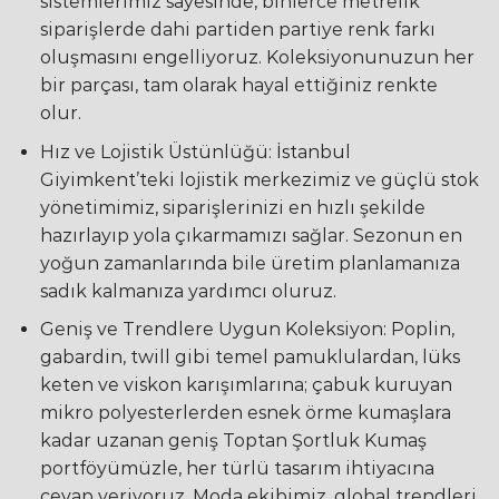
sistemlerimiz sayesinde, binlerce metrelik
siparişlerde dahi partiden partiye renk farkı
oluşmasını engelliyoruz. Koleksiyonunuzun her
bir parçası, tam olarak hayal ettiğiniz renkte
olur.
Hız ve Lojistik Üstünlüğü: İstanbul
Giyimkent’teki lojistik merkezimiz ve güçlü stok
yönetimimiz, siparişlerinizi en hızlı şekilde
hazırlayıp yola çıkarmamızı sağlar. Sezonun en
yoğun zamanlarında bile üretim planlamanıza
sadık kalmanıza yardımcı oluruz.
Geniş ve Trendlere Uygun Koleksiyon: Poplin,
gabardin, twill gibi temel pamuklulardan, lüks
keten ve viskon karışımlarına; çabuk kuruyan
mikro polyesterlerden esnek örme kumaşlara
kadar uzanan geniş Toptan Şortluk Kumaş
portföyümüzle, her türlü tasarım ihtiyacına
cevap veriyoruz. Moda ekibimiz, global trendleri