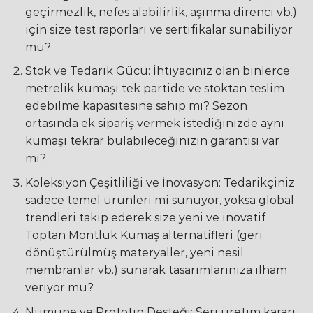
geçirmezlik, nefes alabilirlik, aşınma direnci vb.)
için size test raporları ve sertifikalar sunabiliyor
mu?
Stok ve Tedarik Gücü: İhtiyacınız olan binlerce
metrelik kumaşı tek partide ve stoktan teslim
edebilme kapasitesine sahip mi? Sezon
ortasında ek sipariş vermek istediğinizde aynı
kumaşı tekrar bulabileceğinizin garantisi var
mı?
Koleksiyon Çeşitliliği ve İnovasyon: Tedarikçiniz
sadece temel ürünleri mi sunuyor, yoksa global
trendleri takip ederek size yeni ve inovatif
Toptan Montluk Kumaş alternatifleri (geri
dönüştürülmüş materyaller, yeni nesil
membranlar vb.) sunarak tasarımlarınıza ilham
veriyor mu?
Numune ve Prototip Desteği: Seri üretim kararı