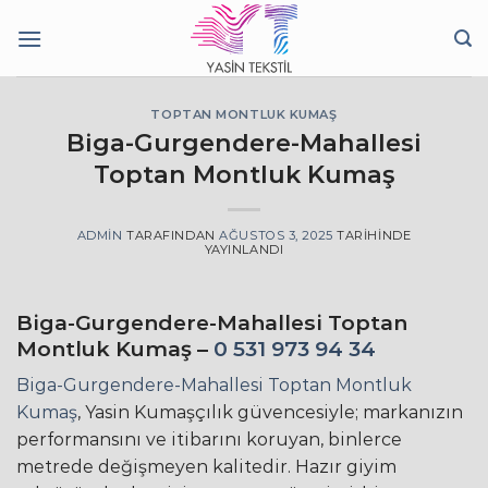
İçeriğe
atla
TOPTAN MONTLUK KUMAŞ
Biga-Gurgendere-Mahallesi
Toptan Montluk Kumaş
ADMIN
TARAFINDAN
AĞUSTOS 3, 2025
TARIHINDE
YAYINLANDI
Biga-Gurgendere-Mahallesi Toptan
Montluk Kumaş –
0 531 973 94 34
Biga-Gurgendere-Mahallesi Toptan Montluk
Kumaş
, Yasin Kumaşçılık güvencesiyle; markanızın
performansını ve itibarını koruyan, binlerce
metrede değişmeyen kalitedir. Hazır giyim