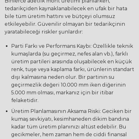
Binlerce adetlik mont üretimi planlarken,
tedarikçiden kaynaklanabilecek en ufak bir hata
bile tüm üretim hattını ve bütçeyi olumsuz
etkileyebilir. Güvenilir olmayan bir tedarikçinin
yaratabileceği riskler şunlardır:
Parti Farkı ve Performans Kaybı: Özellikle teknik
kumaşlarda (su geçirmez, nefes alan vb.), farklı
üretim partileri arasında oluşabilecek en küçük
renk, tuşe veya kaplama farkı, ürünlerin standart
dışı kalmasına neden olur. Bir partinin su
geçirmezlik değeri 10.000 mm iken diğerinin
5.000 mm olması, markanız için bir itibar
felaketidir.
Üretim Planlamasının Aksama Riski: Geciken bir
kumaş sevkiyatı, kesimhaneden dikim bandına
kadar tüm üretim planınızı altüst edebilir. Bu
gecikmeler, hem zaman hem de ciddi finansal