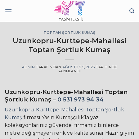
İçeriğe
atla
TOPTAN ŞORTLUK KUMAŞ
Uzunkopru-Kurttepe-Mahallesi
Toptan Şortluk Kumaş
ADMIN
TARAFINDAN
AĞUSTOS 5, 2025
TARIHINDE
YAYINLANDI
Uzunkopru-Kurttepe-Mahallesi Toptan
Şortluk Kumaş –
0 531 973 94 34
Uzunkopru-Kurttepe-Mahallesi Toptan Şortluk
Kumaş
firması Yasin Kumaşçılık’la yaz
koleksiyonlarınız güvende; firmamız binlerce
metre değişmeyen renk ve kalite sunar Hazır giyim