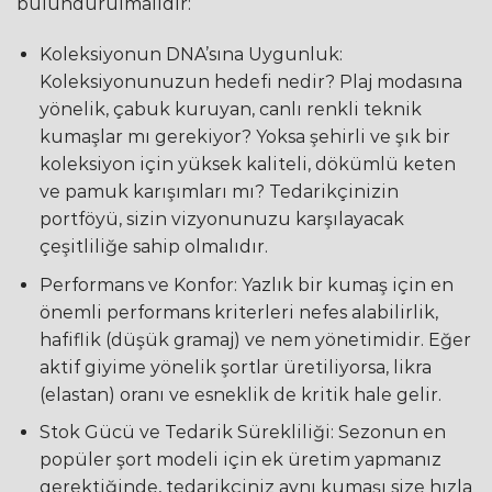
bulundurulmalıdır:
Koleksiyonun DNA’sına Uygunluk:
Koleksiyonunuzun hedefi nedir? Plaj modasına
yönelik, çabuk kuruyan, canlı renkli teknik
kumaşlar mı gerekiyor? Yoksa şehirli ve şık bir
koleksiyon için yüksek kaliteli, dökümlü keten
ve pamuk karışımları mı? Tedarikçinizin
portföyü, sizin vizyonunuzu karşılayacak
çeşitliliğe sahip olmalıdır.
Performans ve Konfor: Yazlık bir kumaş için en
önemli performans kriterleri nefes alabilirlik,
hafiflik (düşük gramaj) ve nem yönetimidir. Eğer
aktif giyime yönelik şortlar üretiliyorsa, likra
(elastan) oranı ve esneklik de kritik hale gelir.
Stok Gücü ve Tedarik Sürekliliği: Sezonun en
popüler şort modeli için ek üretim yapmanız
gerektiğinde, tedarikçiniz aynı kumaşı size hızla